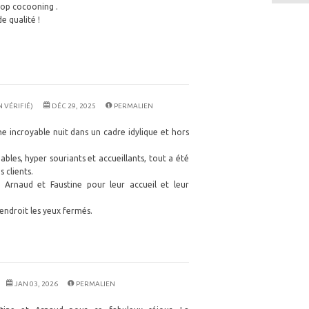
rop cocooning .
e qualité !
 VÉRIFIÉ)
DÉC 29, 2025
PERMALIEN
 incroyable nuit dans un cadre idylique et hors
bles, hyper souriants et accueillants, tout a été
 clients.
Arnaud et Faustine pour leur accueil et leur
ndroit les yeux fermés.
JAN 03, 2026
PERMALIEN