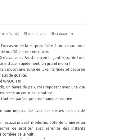
NON VÉRIFIÉ)
JUIL 26, 2026
PERMALIEN
l'occasion de la surprise faite à mon mari pour
r de nos 30 ans de rencontre.
d'avance et Faustine a eu la gentillesse de tout
 installer rapidement, un grand merci !
ais plutôt une suite de luxe, raffinée et décorée
iaux de qualité.
nd WAOUH !!!
dis, un havre de paix, très reposant avec une vue
es, niché au cœur de la nature.
tout est parfait pour ne manquer de rien.
 de bain impeccable avec des sorties de bain de
un jacuzzi privatif moderne, doté de lumières au
ermis de profiter avec sérénité des instants
 tombée de la nuit.