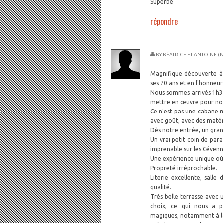
Superbe
répondre
BY
BÉATRICE ET ANTOINE (
Magnifique découverte à 
ses 70 ans et en l'honneu
Nous sommes arrivés 1h30 
mettre en œuvre pour nous
Ce n'est pas une cabane m
avec goût, avec des matér
Dès notre entrée, un gra
Un vrai petit coin de para
imprenable sur les Cévenn
Une expérience unique où 
Propreté irréprochable.
Literie excellente, salle
qualité.
Très belle terrasse avec 
choix, ce qui nous a p
magiques, notamment à la