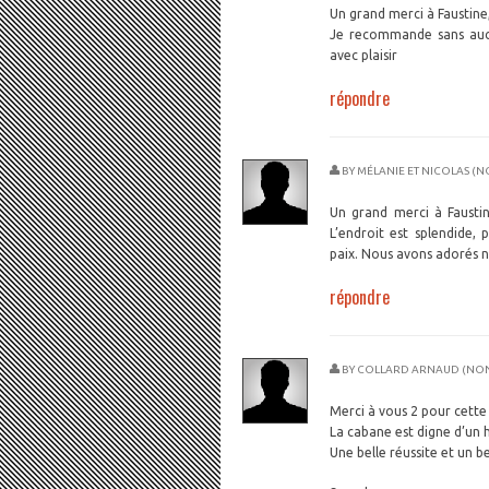
Un grand merci à Faustine, 
Je recommande sans aucu
avec plaisir
répondre
BY
MÉLANIE ET NICOLAS (N
Un grand merci à Faustin
L’endroit est splendide,
paix. Nous avons adorés n
répondre
BY
COLLARD ARNAUD (NON 
Merci à vous 2 pour cette 
La cabane est digne d’un h
Une belle réussite et un 