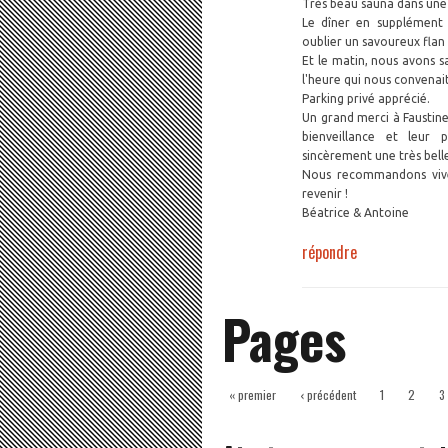
Très beau sauna dans une 
Le dîner en supplément é
oublier un savoureux flan
Et le matin, nous avons sa
l'heure qui nous convenait
Parking privé apprécié.
Un grand merci à Faustine 
bienveillance et leur 
sincèrement une très belle
Nous recommandons vive
revenir !
Béatrice & Antoine
répondre
Pages
« premier
‹ précédent
1
2
3