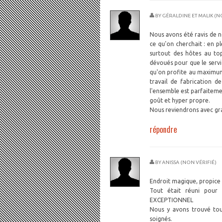
BY
GÉRALDINE ET MALIK (N
Nous avons été ravis de n
ce qu'on cherchait : en p
surtout des hôtes au top
dévoués pour que le servic
qu'on profite au maximum 
travail de fabrication de
l'ensemble est parfaiteme
goût et hyper propre.
Nous reviendrons avec gran
répondre
BY
ANISSA (NON VÉRIFIÉ)
Endroit magique, propice
Tout était réuni pour
EXCEPTIONNEL
Nous y avons trouvé tout
soignés.