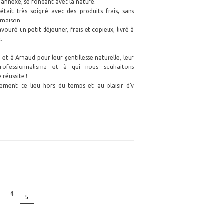
annexe, se fondant avec la nature.
tait très soigné avec des produits frais, sans
 maison.
vouré un petit déjeuner, frais et copieux, livré à
.
et à Arnaud pour leur gentillesse naturelle, leur
professionnalisme et à qui nous souhaitons
 réussite !
ment ce lieu hors du temps et au plaisir d'y
4
5