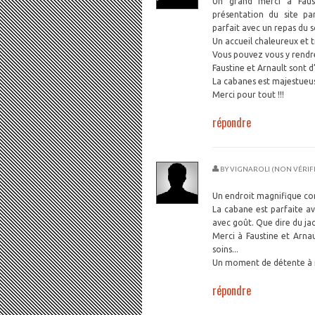
Un grand merci à Faus
présentation du site p
parfait avec un repas du s
Un accueil chaleureux et 
Vous pouvez vous y rendre
Faustine et Arnault sont d
La cabanes est majestueus
Merci pour tout !!!
répondre
BY
VIGNAROLI (NON VÉRIFI
Un endroit magnifique c
La cabane est parfaite a
avec goût. Que dire du jac
Merci à Faustine et Arna
soins...
Un moment de détente à 
répondre