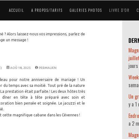
ACCUEIL
A PROPOS/TARIFS
GALERIES PHOTOS
LIVRE D'OR
é ? Alors laissez-nous vos impressions, parlez de
DERN
page un message !
Magni
juill
jours
)
AOÛ 18, 2025
PERMALIEN
Week
adeau pour notre anniversaire de mariage ! Un
sema
er du temps avec sa moitié. Tout pré de la nature
a prestation était parfaite.! Les deux hôtes très
Un gr
Le dîner en tête à tête préparé avec soin et
y a 1
ration bien pensée et soignée. Le jacuzzi et le
ié.
Endro
cette magnifique cabane dans les Cévennes !
a 2 m
Magni