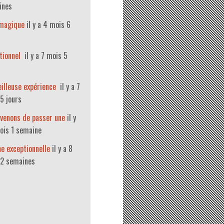
ines
 magique
il y a 4 mois 6
tionnel
il y a 7 mois 5
illeuse expérience
il y a 7
5 jours
venons de passer une
il y
ois 1 semaine
e exceptionnelle
il y a 8
 2 semaines