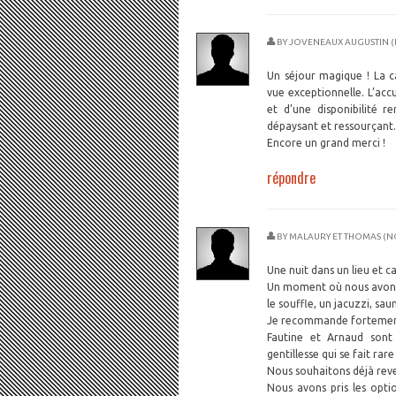
BY
JOVENEAUX AUGUSTIN (
Un séjour magique ! La c
vue exceptionnelle. L’accu
et d’une disponibilité 
dépaysant et ressourçant
Encore un grand merci !
répondre
BY
MALAURY ET THOMAS (N
Une nuit dans un lieu et c
Un moment où nous avons 
le souffle, un jacuzzi, sau
Je recommande fortement
Fautine et Arnaud sont 
gentillesse qui se fait rare
Nous souhaitons déjà reven
Nous avons pris les optio