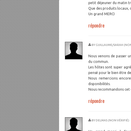
petit déjeuner du matin t
Que des produits locaux, d
Un grand MERCI
répondre
BY
GUILLAUME/SARAH (NON
Nous venons de passer une
du commun.
Les hôtes sont super agréa
pensé pour le bien être des
Nous remercions encore 
disponibilités.
Nous recommandons cet e
répondre
BY
DELMAS (NON VÉRIFIÉ)