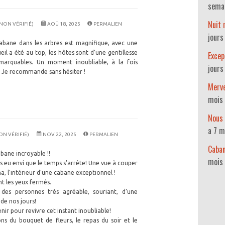
sema
Nuit
NON VÉRIFIÉ)
AOÛ 18, 2025
PERMALIEN
jours
abane dans les arbres est magnifique, avec une
eil a été au top, les hôtes sont d’une gentillesse
Excep
remarquables. Un moment inoubliable, à la fois
jours
. Je recommande sans hésiter !
Merve
mois 
Nous 
a 7 m
ON VÉRIFIÉ)
NOV 22, 2025
PERMALIEN
Caban
abane incroyable !!
mois
eu envi que le temps s’arrête! Une vue à couper
na, l’intérieur d’une cabane exceptionnel !
 les yeux fermés.
des personnes très agréable, souriant, d’une
 de nos jours!
ir pour revivre cet instant inoubliable!
ns du bouquet de fleurs, le repas du soir et le