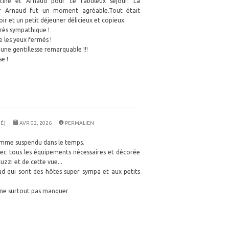
tine et Arnaud pour ce fabuleux séjour. La
ar Arnaud fut un moment agréable.Tout était
oir et un petit déjeuner délicieux et copieux.
très sympathique !
 les yeux fermés !
’une gentillesse remarquable !!!
e !
É)
AVR 02, 2026
PERMALIEN
omme suspendu dans le temps.
vec tous les équipements nécessaires et décorée
uzzi et de cette vue...
ud qui sont des hôtes super sympa et aux petits
ne surtout pas manquer