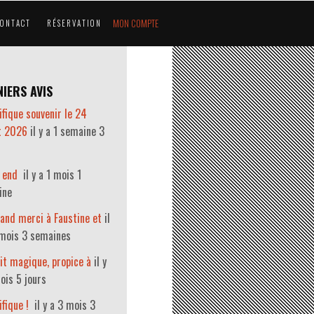
MON COMPTE
CONTACT
RÉSERVATION
IERS AVIS
fique souvenir le 24
et 2026
il y a 1 semaine 3
 end
il y a 1 mois 1
ine
and merci à Faustine et
il
 mois 3 semaines
it magique, propice à
il y
ois 5 jours
fique !
il y a 3 mois 3