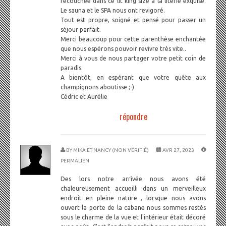
recouchée dans ce lit king size à la literie exquise.
Le sauna et le SPA nous ont revigoré.
Tout est propre, soigné et pensé pour passer un
séjour parfait.
Merci beaucoup pour cette parenthèse enchantée
que nous espérons pouvoir revivre très vite..
Merci à vous de nous partager votre petit coin de
paradis.
A bientôt, en espérant que votre quête aux
champignons aboutisse ;-)
Cédric et Aurélie
répondre
BY
MIKA ET NANCY (NON VÉRIFIÉ)
AVR 27, 2023
PERMALIEN
Des lors notre arrivée nous avons été
chaleureusement accueilli dans un merveilleux
endroit en pleine nature , lorsque nous avons
ouvert la porte de la cabane nous sommes restés
sous le charme de la vue et l'intérieur était décoré