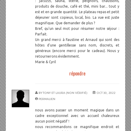
: jacuzzi, sauna, literie, peignoirs, chaussons,
produits de douche, café et thé, mini bar... tout y
est et en grande quantité. Le plateau repas et petit
déjeuner sont copieux, local, bio. La vue est juste
magnifique. Que demander de plus ?
Bref, qu'un seul mot pour résumer notre séjour :
Parfait.
Un grand merci à Faustine et Arnaud qui sont des
hôtes d'une gentillesse sans nom, discrets, et
généreux (encore merci pour le cadeau). Nous y
retournerons évidemment.
Marie & Cyril
répondre
BY
TONY ET LAURA (NON VÉRIFIÉ)
OCT 30, 2022
PERMALIEN
nous avons passer un moment magique dans un
cadre exceptionnel avec un accueil chaleureux
aucun point négatif !
nous recommandons ce magnifique endroit et