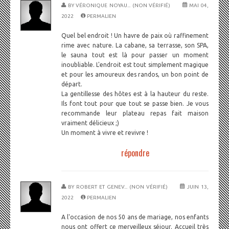
BY
VÉRONIQUE NOYAU... (NON VÉRIFIÉ)
MAI 04,
2022
PERMALIEN
Quel bel endroit ! Un havre de paix où raffinement
rime avec nature. La cabane, sa terrasse, son SPA,
le sauna tout est là pour passer un moment
inoubliable. L'endroit est tout simplement magique
et pour les amoureux des randos, un bon point de
départ.
La gentillesse des hôtes est à la hauteur du reste.
Ils font tout pour que tout se passe bien. Je vous
recommande leur plateau repas fait maison
vraiment délicieux ;)
Un moment à vivre et revivre !
répondre
BY
ROBERT ET GENEV... (NON VÉRIFIÉ)
JUIN 13,
2022
PERMALIEN
A l'occasion de nos 50 ans de mariage, nos enfants
nous ont offert ce merveilleux séjour. Accueil très