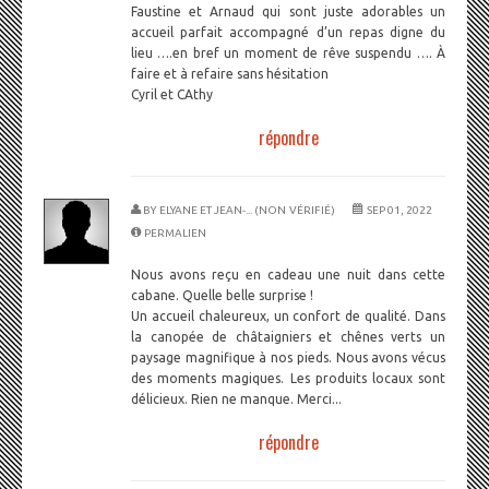
Faustine et Arnaud qui sont juste adorables un
accueil parfait accompagné d’un repas digne du
lieu ….en bref un moment de rêve suspendu …. À
faire et à refaire sans hésitation
Cyril et CAthy
répondre
BY
ELYANE ET JEAN-... (NON VÉRIFIÉ)
SEP 01, 2022
PERMALIEN
Nous avons reçu en cadeau une nuit dans cette
cabane. Quelle belle surprise !
Un accueil chaleureux, un confort de qualité. Dans
la canopée de châtaigniers et chênes verts un
paysage magnifique à nos pieds. Nous avons vécus
des moments magiques. Les produits locaux sont
délicieux. Rien ne manque. Merci...
répondre