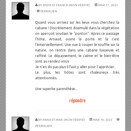
BY
SYLVIE ET FRANCK (NON VÉRIFIÉ)
MAR 17, 2023
PERMALIEN
Quand vous arrivez sur les lieux vous cherchez la
cabane ! Discrètement dissimulé dans la végétation
on aperçoit soudain le "ponton". Apres ce passage
l'hôte, Arnaud, ouvre la porte et là c'est
l'émerveillement. Une vue à couper le souffle sur la
nature, on rentre dans une cabane luxueuse et
raffiné. Le dépaysement, le calme et le bien-être
sont au rendez-vous.
Je n'en dis pas plus il faut y aller pour l'apprécier.
Le plus, les hôtes sont chaleureux très
attentionnés.
Une superbe parenthèse...
répondre
BY
ANAIS ET MIKA (NON VÉRIFIÉ)
MAR 19, 2023
PERMALIEN