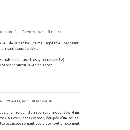
ON VÉRIFIÉ)
AVR 29, 2024
PERMALIEN
ilieu de la nature , calme , agréable , reposant,
t un sauna appréciable .
.
enols d'adoption très sympathique ! :-)
érons pouvoir revenir bientôt !
OM
MAI 18, 2024
PERMALIEN
ssé un séjour d'anniversaire inoubliable dans
hée au cœur des Cévennes, équipée d'un jacuzzi
Cette escapade romantique a été tout simplement