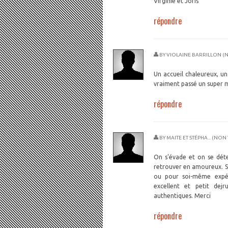
Virginie et Joris
répondre
BY
VIOLAINE BARRILLON (N
Un accueil chaleureux, 
vraiment passé un super 
répondre
BY
MAITE ET STÉPHA... (NON
On s'évade et on se déte
retrouver en amoureux. Sp
ou pour soi-même expér
excellent et petit dej
authentiques. Merci
répondre