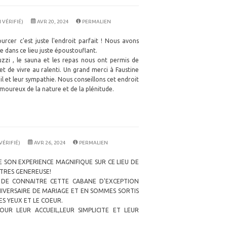
VÉRIFIÉ)
AVR 20, 2024
PERMALIEN
ourcer c'est juste l'endroit parfait ! Nous avons
dans ce lieu juste époustouflant.
uzzi , le sauna et les repas nous ont permis de
 de vivre au ralenti. Un grand merci à Faustine
l et leur sympathie. Nous conseillons cet endroit
amoureux de la nature et de la plénitude.
VÉRIFIÉ)
AVR 26, 2024
PERMALIEN
E SON EXPERIENCE MAGNIFIQUE SUR CE LIEU DE
TRES GENEREUSE!
 DE CONNAITRE CETTE CABANE D'EXCEPTION
IVERSAIRE DE MARIAGE ET EN SOMMES SORTIS
ES YEUX ET LE COEUR.
UR LEUR ACCUEIL,LEUR SIMPLICITE ET LEUR