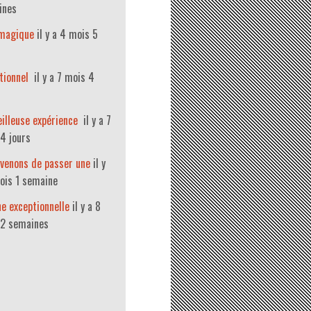
ines
 magique
il y a 4 mois 5
tionnel
il y a 7 mois 4
illeuse expérience
il y a 7
4 jours
venons de passer une
il y
ois 1 semaine
e exceptionnelle
il y a 8
 2 semaines