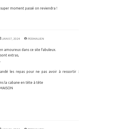
uper moment passé on reviendra !
JAN 07, 2024
PERMALIEN
en amoureux dans ce site fabuleux.
 sont extras,
,
ndé les repas pour ne pas avoir à ressortir :
s la cabane en tête à tête
T MAISON