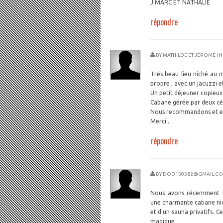
J MARC ET NATHALIE
répondre
BY
MATHILDE ET JÉROME (N
Très beau lieu niché au m
propre , avec un jacuzzi e
Un petit déjeuner copieux 
Cabane gérée par deux cév
Nous recommandons et esp
Merci .
répondre
BY
DOD130382@GMAIL.C
Nous avons récemment pa
une charmante cabane nic
et d'un sauna privatifs. 
magique