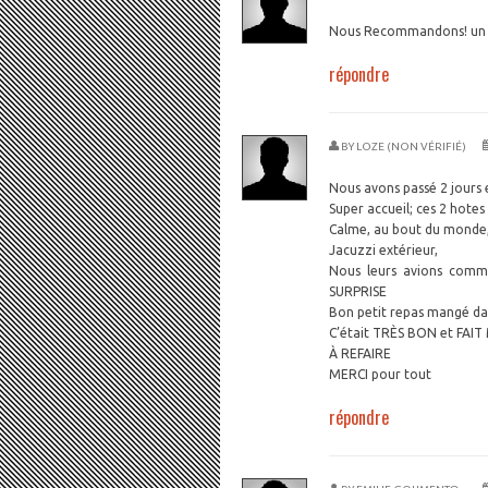
Nous Recommandons! un s
répondre
BY
LOZE (NON VÉRIFIÉ)
Nous avons passé 2 jours 
Super accueil; ces 2 hotes
Calme, au bout du monde
Jacuzzi extérieur,
Nous leurs avions comma
SURPRISE
Bon petit repas mangé dan
C’était TRÈS BON et FAI
À REFAIRE
MERCI pour tout
répondre