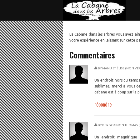
La Cabane dans les arbres vous avez aim
votre expérience en laissant sur cette 
Commentaires
BY
MANU ET ÉLISE (NON VÉR
Un endroit hors du temps, 
sublimes, merci à vous de
cabane est à coup sur la p
répondre
BY
BERGOGNON THOMAS (N
Un endroit magnifique 