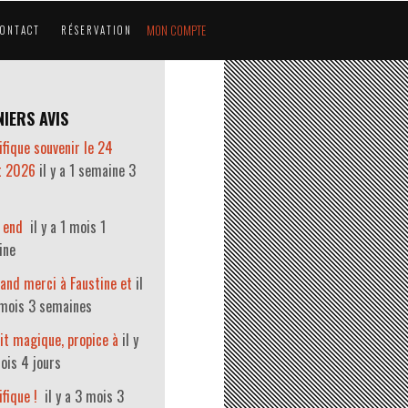
MON COMPTE
CONTACT
RÉSERVATION
IERS AVIS
fique souvenir le 24
et 2026
il y a 1 semaine 3
 end
il y a 1 mois 1
ine
and merci à Faustine et
il
 mois 3 semaines
it magique, propice à
il y
ois 4 jours
fique !
il y a 3 mois 3