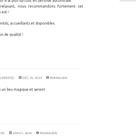
 un vrai plus surtout en période automnale.
 relaxant, nous recommandons fortement cet
 est !
tils, accueillants et disponibles.
n de qualité !
 VÉRIFIÉ)
DÉC 10, 2023
PERMALIEN
un lieu magique et serein!
IÉ)
JAN 01, 2024
PERMALIEN