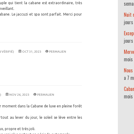
sema
uple qui tient la cabane est extraordinaire, très
nveillant.
Nuit
abane. Le jaccuzi et spa sont parfait. Merci pour
jours
Excep
jours
Merve
 VÉRIFIÉ)
OCT 31, 2023
PERMALIEN
mois 
Nous 
a 7 m
Caban
mois
)
NOV 26, 2023
PERMALIEN
r moment dans la Cabane de luxe en pleine forêt
out au lever du jour, le soleil se lève entre les
, propre et très joli.