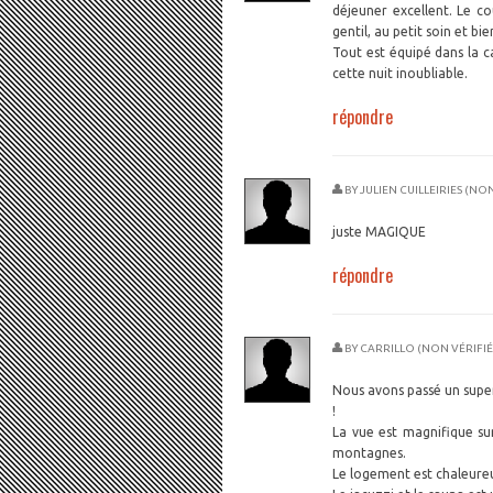
déjeuner excellent. Le co
gentil, au petit soin et bie
Tout est équipé dans la c
cette nuit inoubliable.
répondre
BY
JULIEN CUILLEIRIES (NON
juste MAGIQUE
répondre
BY
CARRILLO (NON VÉRIFIÉ
Nous avons passé un supe
!
La vue est magnifique surt
montagnes.
Le logement est chaleureux