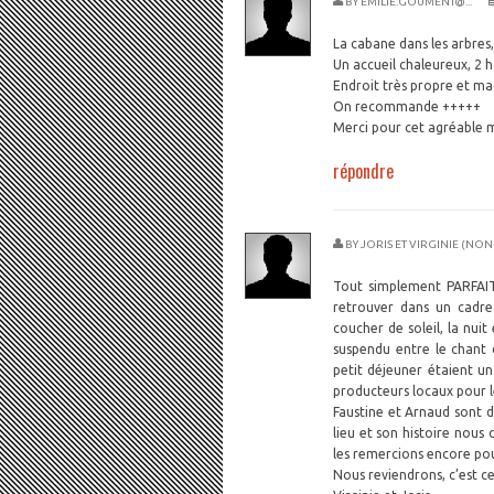
BY
EMILIE.GOUMENT@...
La cabane dans les arbres,
Un accueil chaleureux, 2 
Endroit très propre et ma
On recommande +++++
Merci pour cet agréable 
répondre
BY
JORIS ET VIRGINIE (NON
Tout simplement PARFAI
retrouver dans un cadre 
coucher de soleil, la nuit
suspendu entre le chant 
petit déjeuner étaient un 
producteurs locaux pour le 
Faustine et Arnaud sont d
lieu et son histoire nous 
les remercions encore po
Nous reviendrons, c’est 