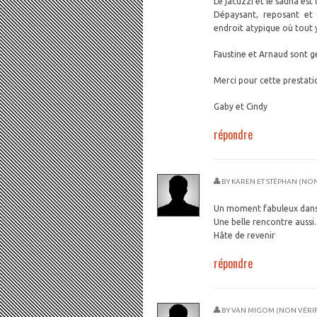
Le jacuzzi et le sauna est
Dépaysant, reposant et
endroit atypique où tout y
Faustine et Arnaud sont gen
Merci pour cette prestatio
Gaby et Cindy
répondre
BY
KAREN ET STÉPHAN (NON
Un moment fabuleux dans 
Une belle rencontre aussi.
Hâte de revenir
répondre
BY
VAN MIGOM (NON VÉRIF