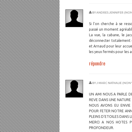
BY
ANDRES JENNIFER (NON 
Si l'on cherche à se ress
passé un moment agréable 
La vue, la cabane, le jac
déconnecter totalement et
et Arnaud pour leur accuei
les yeux fermés pour les 
répondre
BY
J MARC NATHALIE (NON 
UN AMI NOUS A PARLE D
REVE DANS UNE NATURE 
NOUS AVONS EU ENVIE
POUR FETER NOTRE ANN
PLEINS D'ETOILES DANS L
MERCI A NOS HOTES PO
PROFONDEUR.