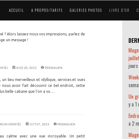
ACCUEIL
A PROPOS/TARIFS
GALERIES PHOTOS
LIVRE D'OR
é ? Alors laissez-nous vos impressions, parlez de
DERN
page un message !
Magni
juill
jours
IFIÉ)
AOÛ 20, 2023
PERMALIEN
Week
un lieu merveilleux et idyllique, services et vues
sema
 nous avoir fait découvrir ce bel endroit, cette
lus belle cabane que l’on a vu …
Un gr
y a 1
Endro
a 2 m
ON VÉRIFIÉ)
OCT 07, 2023
PERMALIEN
Magni
au calme avec une vue incroyable. Un petit