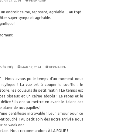
JAN 21, 2024
PERMALIEN
 un endroit calme, reposant, agréable.... au top!
hôtes super sympa et agréable.
gnifique !
moment !
 VÉRIFIÉ)
MAR 07, 2024
PERMALIEN
T ! Nous avons pu le temps d’un moment nous
idyllique ! La vue est à couper le souffle : le
 étoile, les couleurs du petit matin ! Le temps est
des oiseaux et un calme absolu ! Le repas et le
délice ! Ils ont su mettre en avant le talent des
plaisir de nos papilles !
’une gentillesse incroyable ! Leur amour pour ce
ont touché ! Au petit soin des notre arrivée nous
ur ce week end
certain. Nous recommandons À LA FOLIE !