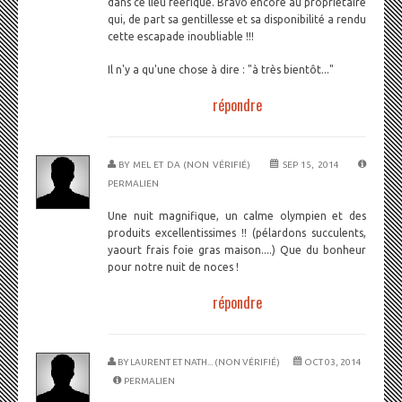
dans ce lieu féerique. Bravo encore au propriétaire
qui, de part sa gentillesse et sa disponibilité a rendu
cette escapade inoubliable !!!
Il n'y a qu'une chose à dire : "à très bientôt..."
répondre
BY
MEL ET DA (NON VÉRIFIÉ)
SEP 15, 2014
PERMALIEN
Une nuit magnifique, un calme olympien et des
produits excellentissimes !! (pélardons succulents,
yaourt frais foie gras maison....) Que du bonheur
pour notre nuit de noces !
répondre
BY
LAURENT ET NATH... (NON VÉRIFIÉ)
OCT 03, 2014
PERMALIEN