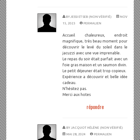
BY
JESSI ET SEB (NON VÉRIFIÉ)
NOV
15, 2023
PERMALIEN
Accueil chaleureux, endroit
magnifique, très beau moment pour
découvrir le levé du soleil dans le
jacuzzi avec une vue imprenable.
Le repas du soir était parfait avec un
foie gras maison et un saumon divin.
Le petit déjeuner était trop copieux.
Expérience a découvrir et belle idée
cadeau.
N’hésitez pas.
Merci aux hotes
répondre
BY
JACQUOT HÉLÉNE (NON VÉRIFIÉ)
MAI 28, 2024
PERMALIEN