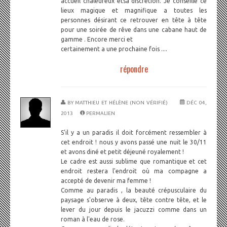
accueil chaleureux etsa discrétion. Je conseille ce
lieux magique et magnifique a toutes les
personnes désirant ce retrouver en tête à tête
pour une soirée de rêve dans une cabane haut de
gamme . Encore merci et
certainement a une prochaine fois ....
répondre
BY
MATTHIEU ET HÉLÈNE (NON VÉRIFIÉ)
DÉC 04,
2013
PERMALIEN
S'il y a un paradis il doit forcément ressembler à
cet endroit ! nous y avons passé une nuit le 30/11
et avons diné et petit déjeuné royalement !
Le cadre est aussi sublime que romantique et cet
endroit restera l'endroit où ma compagne a
accepté de devenir ma femme !
Comme au paradis , la beauté crépusculaire du
paysage s'observe à deux, tête contre tête, et le
lever du jour depuis le jacuzzi comme dans un
roman à l'eau de rose.