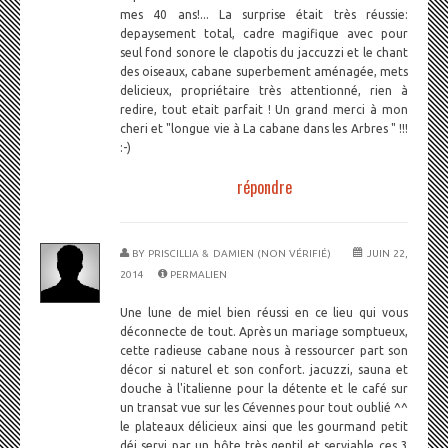
mes 40 ans!... La surprise était très réussie:
depaysement total, cadre magifique avec pour
seul fond sonore le clapotis du jaccuzzi et le chant
des oiseaux, cabane superbement aménagée, mets
delicieux, propriétaire très attentionné, rien à
redire, tout etait parfait ! Un grand merci à mon
cheri et "longue vie à La cabane dans les Arbres " !!!
:-)
répondre
BY
PRISCILLIA & DAMIEN (NON VÉRIFIÉ)
JUIN 22,
2014
PERMALIEN
Une lune de miel bien réussi en ce lieu qui vous
déconnecte de tout. Après un mariage somptueux,
cette radieuse cabane nous à ressourcer part son
décor si naturel et son confort. jacuzzi, sauna et
douche à l'italienne pour la détente et le café sur
un transat vue sur les Cévennes pour tout oublié ^^
le plateaux délicieux ainsi que les gourmand petit
déj servi par un hôte très gentil et serviable ces 3