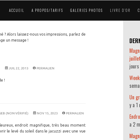
ACCUEIL
A PROPOS/TARIFS
GALERIES PHOTOS
LIVRE D'OR
é ? Alors laissez-nous vos impressions, parlez de
DERN
page un message !
Magni
juill
jours
)
JUIL 22, 2013
PERMALIEN
Week
e !
sema
Un gr
y a 1
 SEB (NON VÉRIFIÉ)
NOV 15, 2023
PERMALIEN
Endro
a 2 m
aleureux, endroit magnifique, très beau moment
rir le levé du soleil dans le jacuzzi avec une vue
Magni
.