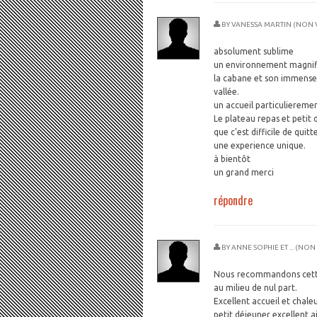
BY
VANESSA MARTIN (NON V
absolument sublime
un environnement magnif
la cabane et son immense t
vallée.
un accueil particuliereme
Le plateau repas et petit 
que c'est difficile de quitt
une experience unique.
à bientôt
un grand merci
répondre
BY
ANNE SOPHIE ET ... (NON
Nous recommandons cette
au milieu de nul part.
Excellent accueil et chale
petit déjeuner excellent a