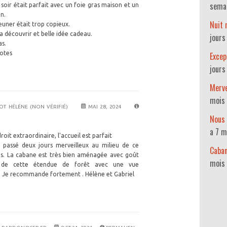
sema
 soir était parfait avec un foie gras maison et un
n.
Nuit
jeuner était trop copieux.
a découvrir et belle idée cadeau.
jours
as.
otes
Excep
jours
Merve
mois 
T HÉLÉNE (NON VÉRIFIÉ)
MAI 28, 2024
Nous 
a 7 m
roit extraordinaire, l'accueil est parfait
 passé deux jours merveilleux au milieu de ce
Caban
is. La cabane est très bien aménagée avec goût
mois
 de cette étendue de forêt avec une vue
. Je recommande fortement . Hélène et Gabriel