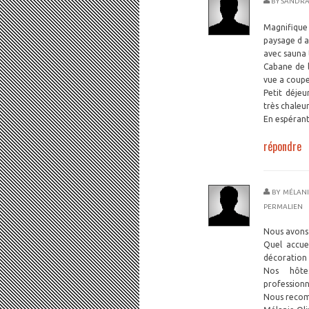
BY
SANDRA
Magnifique
paysage d a
avec sauna 
Cabane de l
vue a coupe
Petit déjeu
très chaleu
En espérant
répondre
BY
MÉLANI
PERMALIEN
Nous avons 
Quel accue
décoration 
Nos hôte
profession
Nous recom