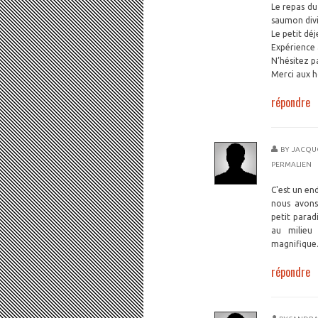
Le repas du
saumon divi
Le petit dé
Expérience 
N’hésitez p
Merci aux h
répondre
BY
JACQUO
PERMALIEN
C'est un end
nous avons
petit parad
au milieu
magnifique
répondre