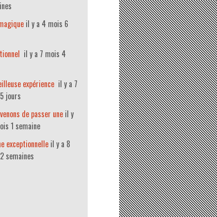
ines
 magique
il y a 4 mois 6
tionnel
il y a 7 mois 4
illeuse expérience
il y a 7
5 jours
venons de passer une
il y
ois 1 semaine
e exceptionnelle
il y a 8
 2 semaines