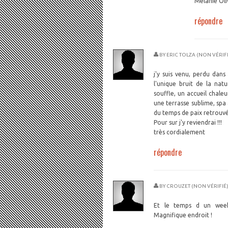
Mélanie Oli
répondre
BY
ERIC TOLZA (NON VÉRIFI
j'y suis venu, perdu dans
l'unique bruit de la natu
souffle, un accueil chale
une terrasse sublime, spa
du temps de paix retrouvée
Pour sur j'y reviendrai !!!
très cordialement
répondre
BY
CROUZET (NON VÉRIFIÉ
Et le temps d un week
Magnifique endroit !