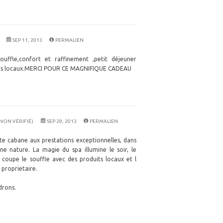
SEP 11, 2013
PERMALIEN
uffle,confort et raffinement ,petit déjeuner
uits locaux.MERCI POUR CE MAGNIFIQUE CADEAU
(NON VÉRIFIÉ)
SEP 29, 2013
PERMALIEN
 cabane aux prestations exceptionnelles, dans
ne nature. La magie du spa illumine le soir, le
 coupe le souffle avec des produits locaux et l
 proprietaire.
drons.