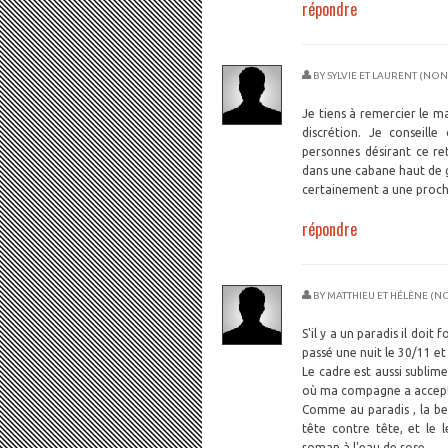
répondre
BY
SYLVIE ET LAURENT (NON
Je tiens à remercier le m
discrétion. Je conseill
personnes désirant ce re
dans une cabane haut de 
certainement a une prochai
répondre
BY
MATTHIEU ET HÉLÈNE (NO
S'il y a un paradis il doi
passé une nuit le 30/11 et
Le cadre est aussi sublim
où ma compagne a accept
Comme au paradis , la be
tête contre tête, et le
roman à l'eau de rose.