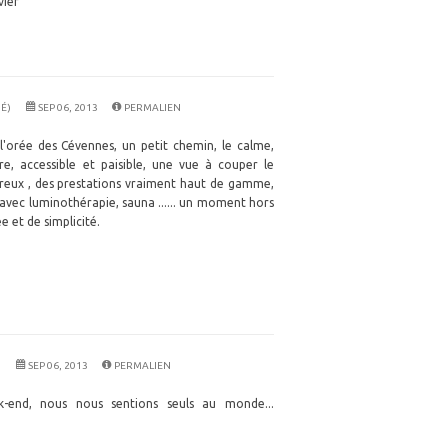
vier
É)
SEP 06, 2013
PERMALIEN
 l'orée des Cévennes, un petit chemin, le calme,
re, accessible et paisible, une vue à couper le
ureux , des prestations vraiment haut de gamme,
 avec luminothérapie, sauna ...... un moment hors
 et de simplicité.
)
SEP 06, 2013
PERMALIEN
-end, nous nous sentions seuls au monde...