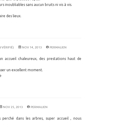
 inoubliables sans aucun bruits ni vis à vis.
re des lieux.
 VÉRIFIÉ)
NOV 14, 2013
PERMALIEN
un accueil chaleureux, des prestations haut de
asser un excellent moment.
e
NOV 25, 2013
PERMALIEN
s perché dans les arbres, super accueil , nous