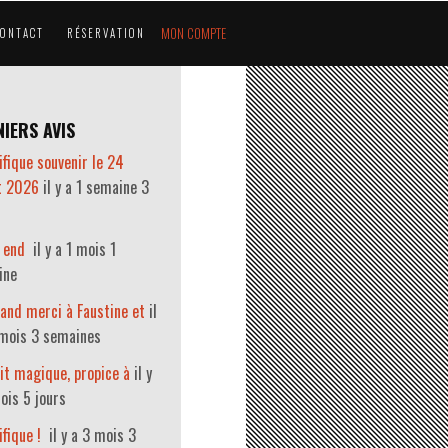
MON COMPTE
CONTACT
RÉSERVATION
IERS AVIS
fique souvenir le 24
et 2026
il y a 1 semaine 3
 end
il y a 1 mois 1
ine
and merci à Faustine et
il
 mois 3 semaines
it magique, propice à
il y
ois 5 jours
fique !
il y a 3 mois 3