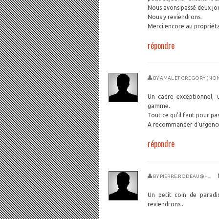
Nous avons passé deux jours
Nous y reviendrons.
Merci encore au propriétai
répondre
BY
AMAL ET GREGORY (NON
Un cadre exceptionnel, 
gamme.
Tout ce qu'il faut pour p
A recommander d'urgenc
répondre
BY
PIERRE.RODEAU@H...
Un petit coin de paradi
reviendrons .