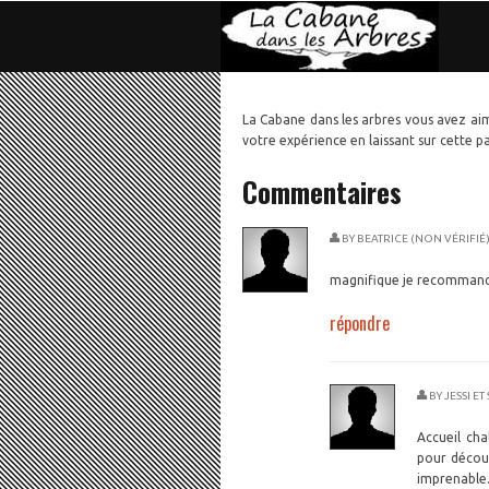
La Cabane dans les arbres vous avez aim
votre expérience en laissant sur cette 
Commentaires
BY
BEATRICE (NON VÉRIFIÉ
magnifique je recommand
répondre
BY
JESSI ET
Accueil ch
pour découv
imprenable