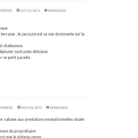
ÉRIFIÉ)
OCT 22, 2013
PERMALIEN
ique
errasse . le jaccuzzi est sa vue dominante sur la
nt chaleureux
déjeuner sont juste delicieux
er ce petit paradis.
 VÉRIFIÉ)
NOV 06, 2013
PERMALIEN
 cabane aux prestations exceptionnelles située
ureux du propriétaire
insi que le plateau repas.