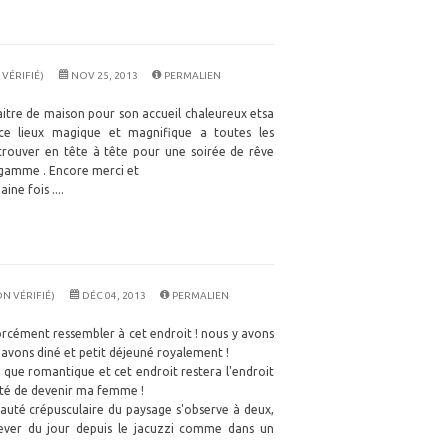
 VÉRIFIÉ)
NOV 25, 2013
PERMALIEN
aitre de maison pour son accueil chaleureux etsa
e ce lieux magique et magnifique a toutes les
trouver en tête à tête pour une soirée de rêve
gamme . Encore merci et
ne fois ....
N VÉRIFIÉ)
DÉC 04, 2013
PERMALIEN
t forcément ressembler à cet endroit ! nous y avons
 avons diné et petit déjeuné royalement !
e que romantique et cet endroit restera l'endroit
é de devenir ma femme !
auté crépusculaire du paysage s'observe à deux,
 lever du jour depuis le jacuzzi comme dans un