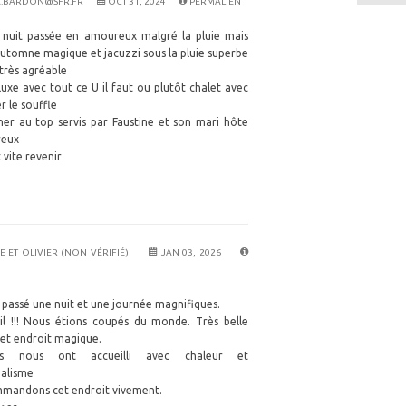
.BARDON@SFR.FR
OCT 31, 2024
PERMALIEN
 nuit passée en amoureux malgré la pluie mais
utomne magique et jacuzzi sous la pluie superbe
très agréable
uxe avec tout ce U il faut ou plutôt chalet avec
r le souffle
ner au top servis par Faustine et son mari hôte
reux
 vite revenir
E ET OLIVIER (NON VÉRIFIÉ)
JAN 03, 2026
passé une nuit et une journée magnifiques.
il !!! Nous étions coupés du monde. Très belle
et endroit magique.
s nous ont accueilli avec chaleur et
nalisme
mandons cet endroit vivement.