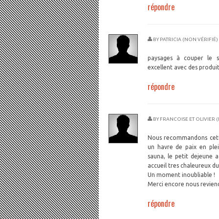
répondre
BY
PATRICIA (NON VÉRIFIÉ)
paysages à couper le so
excellent avec des prod
répondre
BY
FRANCOISE ET OLIVIER 
Nous recommandons cette
un havre de paix en plei
sauna, le petit dejeune a
accueil tres chaleureux du
Un moment inoubliable !
Merci encore nous revien
répondre